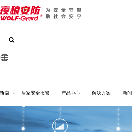
语言
首页
居家安全报警
产品中心
解决方案
新闻