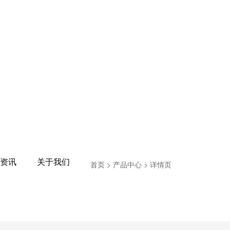
资讯
关于我们
首页
>
产品中心
>
详情页